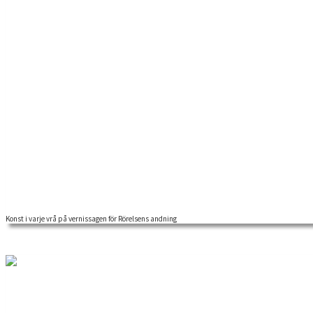
Konst i varje vrå på vernissagen för Rörelsens andning
Konst i arkivmiljö och spännande möten stod på programmet när ett f