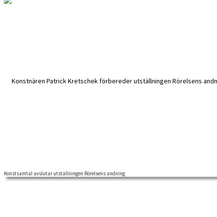
Konstsamtal avslutar utställningen Rörelsens andning
En finissage fredagen den 29 oktober markerar avslutningen för utstäl