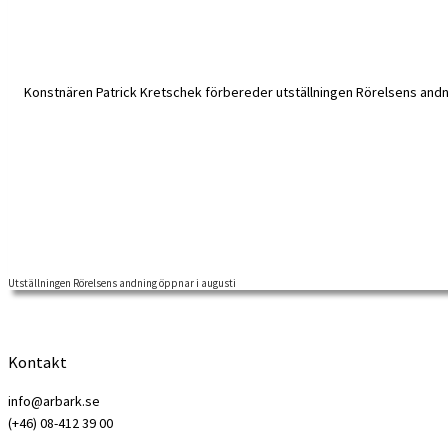
Utställningen Rörelsens andning öppnar i augusti
Allt står nu redo för utställningen Rörelsens andning, som öppnar på Ar
Kontakt
info@arbark.se
(+46) 08-412 39 00