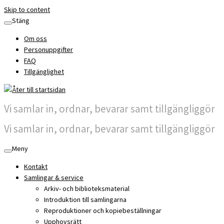
Skip to content
Stäng
Om oss
Personuppgifter
FAQ
Tillgänglighet
Vi samlar in, ordnar, bevarar samt tillgängliggör
Vi samlar in, ordnar, bevarar samt tillgängliggör
Meny
Kontakt
Samlingar & service
Arkiv- och biblioteksmaterial
Introduktion till samlingarna
Reproduktioner och kopiebeställningar
Upphovsrätt