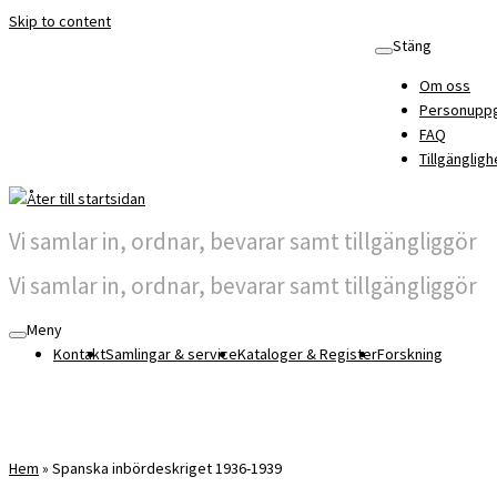
Skip to content
Stäng
Om oss
Personuppg
FAQ
Tillgängligh
Vi samlar in, ordnar, bevarar samt tillgängliggör
Vi samlar in, ordnar, bevarar samt tillgängliggör
Meny
Kontakt
Samlingar & service
Kataloger & Register
Forskning
Hem
»
Spanska inbördeskriget 1936-1939