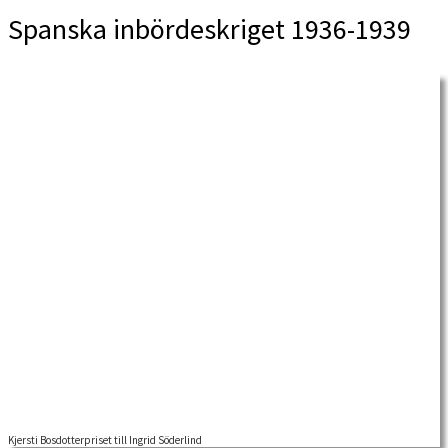
Spanska inbördeskriget 1936-1939
Kjersti Bosdotterpriset till Ingrid Söderlind
Kjersti Bosdotter-priset för bästa artikel i Arbetarhistoria år 2024 tilldelas Ingrid