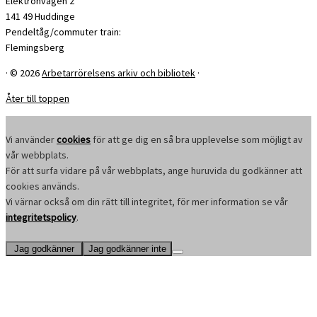
Elektronvägen 2
141 49 Huddinge
Pendeltåg/commuter train:
Flemingsberg
·
© 2026
Arbetarrörelsens arkiv och bibliotek
·
Åter till toppen
Vi använder
cookies
för att ge dig en så bra upplevelse som möjligt av
vår webbplats.
För att surfa vidare på vår webbplats, ange huruvida du godkänner att
cookies används.
Vi värnar också om din rätt till integritet, för mer information se vår
integritetspolicy
.
Jag godkänner
Jag godkänner inte