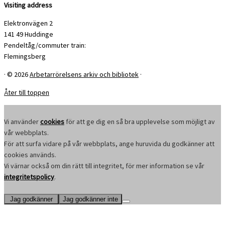
Visiting address
Elektronvägen 2
141 49 Huddinge
Pendeltåg/commuter train:
Flemingsberg
·
© 2026
Arbetarrörelsens arkiv och bibliotek
·
Åter till toppen
Vi använder
cookies
för att ge dig en så bra upplevelse som möjligt av
vår webbplats.
För att surfa vidare på vår webbplats, ange huruvida du godkänner att
cookies används.
Vi värnar också om din rätt till integritet, för mer information se vår
integritetspolicy
.
Jag godkänner
Jag godkänner inte