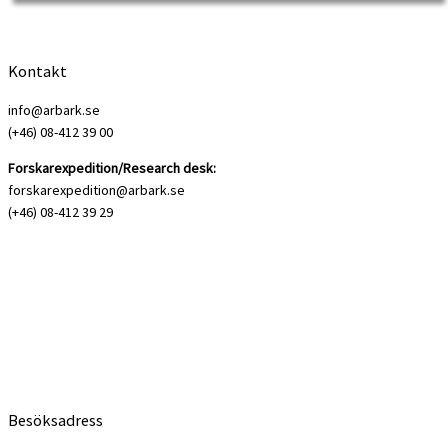
infördes både dyrtid och matbristen […]
Kontakt
info@arbark.se
(+46) 08-412 39 00
Forskarexpedition/Research desk:
forskarexpedition@arbark.se
(+46) 08-412 39 29
Besöksadress