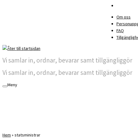
Om oss
Personuppg
FAQ
Tillgängligh
Vi samlar in, ordnar, bevarar samt tillgängliggör
Vi samlar in, ordnar, bevarar samt tillgängliggör
Meny
Hem
»
statsministrar