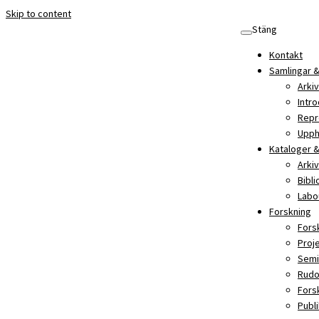
Skip to content
Stäng
Kontakt
Samlingar &
Arkiv
Intro
Repr
Upph
Kataloger &
Arki
Bibl
Labo
Forskning
Fors
Proj
Semi
Rudo
Fors
Publ