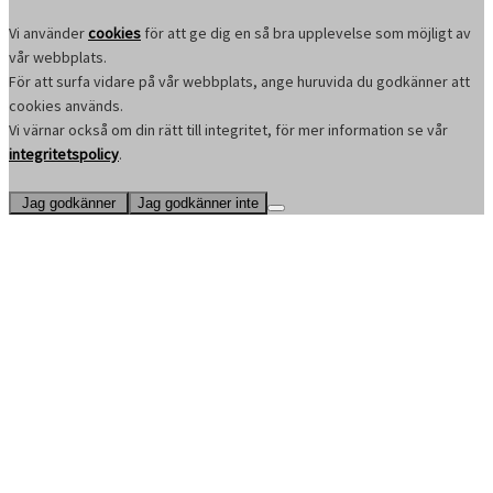
Vi använder
cookies
för att ge dig en så bra upplevelse som möjligt av
vår webbplats.
För att surfa vidare på vår webbplats, ange huruvida du godkänner att
cookies används.
Vi värnar också om din rätt till integritet, för mer information se vår
integritetspolicy
.
Jag godkänner
Jag godkänner inte