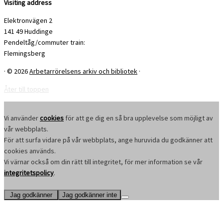
Visiting address
Elektronvägen 2
141 49 Huddinge
Pendeltåg/commuter train:
Flemingsberg
·
© 2026
Arbetarrörelsens arkiv och bibliotek
·
Åter till toppen
Vi använder
cookies
för att ge dig en så bra upplevelse som möjligt av
vår webbplats.
För att surfa vidare på vår webbplats, ange huruvida du godkänner att
cookies används.
Vi värnar också om din rätt till integritet, för mer information se vår
integritetspolicy
.
Jag godkänner
Jag godkänner inte