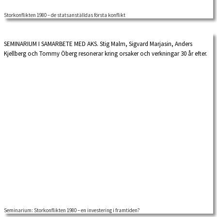
Storkonflikten 1980 – de statsanställdas första konflikt
SEMINARIUM I SAMARBETE MED AKS. Stig Malm, Sigvard Marjasin, Anders
Kjellberg och Tommy Öberg resonerar kring orsaker och verkningar 30 år efter.
I dagarna är det fyrtio år sedan storkonflikten lamslog landet. Sveriges gränser
stängdes, flygtrafiken upphörde, […]
Seminarium: Storkonflikten 1980 – en investering i framtiden?