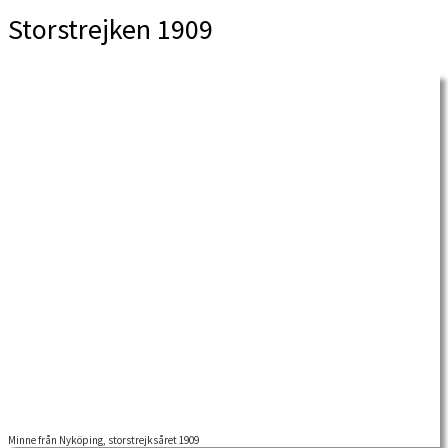
Storstrejken 1909
Minne från Nyköping, storstrejksåret 1909
Storstrejksåret 1909 såg Allan Chrisiernin något som kom att påverka honom