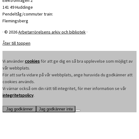
Elektronvägen 2
141 49 Huddinge
Pendeltåg/commuter train:
Flemingsberg
·
© 2026
Arbetarrörelsens arkiv och bibliotek
·
Åter till toppen
Vi använder
cookies
för att ge dig en så bra upplevelse som möjligt av
vår webbplats.
För att surfa vidare på vår webbplats, ange huruvida du godkänner att
cookies används.
Vi värnar också om din rätt till integritet, för mer information se vår
integritetspolicy
.
Jag godkänner
Jag godkänner inte