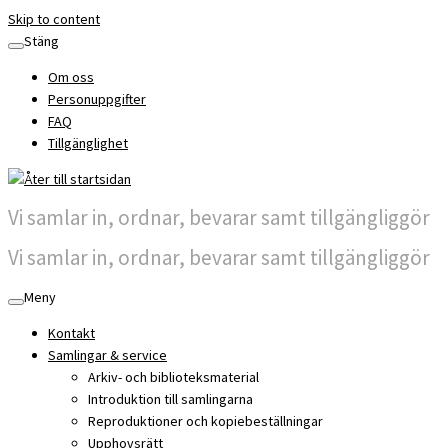
Skip to content
Stäng
Om oss
Personuppgifter
FAQ
Tillgänglighet
Vi samlar in, ordnar, bevarar samt tillgängliggör
Vi samlar in, ordnar, bevarar samt tillgängliggör
Meny
Kontakt
Samlingar & service
Arkiv- och biblioteksmaterial
Introduktion till samlingarna
Reproduktioner och kopiebeställningar
Upphovsrätt