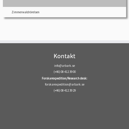
Zimmerwaldrörelsen
Kontakt
info@arbark.se
(+46) 08-412 39 00
Forskarexpedition/Research desk:
forskarexpedition@arbark.se
(+46) 08-412 39 29