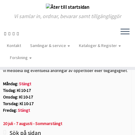
Vi samlar in, ordnar, bevarar samt tillgängliggör
Skip
to
Hem
»
Zimmerwaldrörelsen
Kontakt
Samlingar & service
Kataloger & Register
content
Öppettider
Forskning
Anmäl gärna ditt besök i förväg till
Forskarexpeditionen
. På så sätt kan
vi meddela dig eventuella ändringar av öppettider eller tillgänglighet.
Måndag:
Stängt
Tisdag: Kl 10-17
Onsdag: Kl 10-17
Torsdag: Kl 10-17
Fredag:
Stängt
20 juli - 7 augusti - Sommarstängt
Sök på sidan