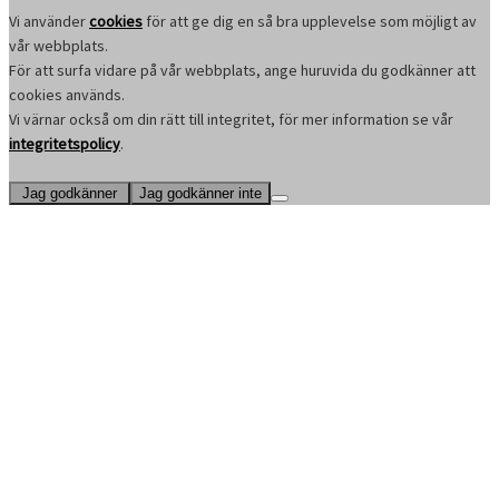
Vi använder
cookies
för att ge dig en så bra upplevelse som möjligt av
vår webbplats.
För att surfa vidare på vår webbplats, ange huruvida du godkänner att
cookies används.
Vi värnar också om din rätt till integritet, för mer information se vår
integritetspolicy
.
Jag godkänner
Jag godkänner inte