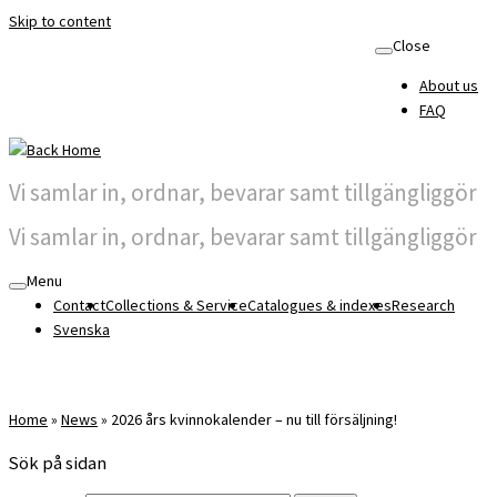
Skip to content
Close
About us
FAQ
Vi samlar in, ordnar, bevarar samt tillgängliggör
Vi samlar in, ordnar, bevarar samt tillgängliggör
Menu
Contact
Collections & Service
Catalogues & indexes
Research
Svenska
Home
»
News
»
2026 års kvinnokalender – nu till försäljning!
Sök på sidan