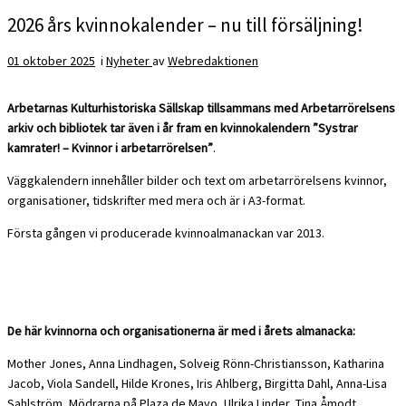
2026 års kvinnokalender – nu till försäljning!
01 oktober 2025
i
Nyheter
av
Webredaktionen
Arbetarnas Kulturhistoriska Sällskap tillsammans med Arbetarrörelsens
arkiv och bibliotek tar även i år fram en kvinnokalendern ”Systrar
kamrater! – Kvinnor i arbetarrörelsen”
.
Väggkalendern innehåller bilder och text om arbetarrörelsens kvinnor,
organisationer, tidskrifter med mera och är i A3-format.
Första gången vi producerade kvinnoalmanackan var 2013.
De här kvinnorna och organisationerna är med i årets almanacka:
Mother Jones, Anna Lindhagen, Solveig Rönn-Christiansson, Katharina
Jacob, Viola Sandell, Hilde Krones, Iris Ahlberg, Birgitta Dahl, Anna-Lisa
Sahlström, Mödrarna på Plaza de Mayo, Ulrika Linder, Tina Åmodt.