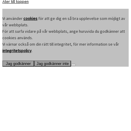
Åter till toppen
Vi använder
cookies
för att ge dig en så bra upplevelse som möjligt av
vår webbplats.
För att surfa vidare på vår webbplats, ange huruvida du godkänner att
cookies används.
Vi värnar också om din rätt till integritet, för mer information se vår
integritetspolicy
.
Jag godkänner
Jag godkänner inte