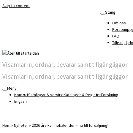
Skip to content
Stäng
Om oss
Personuppg
FAQ
Tillgängligh
Vi samlar in, ordnar, bevarar samt tillgängliggör
Vi samlar in, ordnar, bevarar samt tillgängliggör
Meny
Kontakt
Samlingar & service
Kataloger & Register
Forskning
English
Hem
»
Nyheter
»
2026 års kvinnokalender – nu till försäljning!