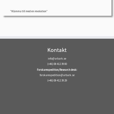
”Klämma till med en revolution”
Kontakt
info@arbark.se
(+46) 08-412 39 00
Forskarexpedition/Research desk:
forskarexpedition@arbark.se
(+46) 08-412 39 29