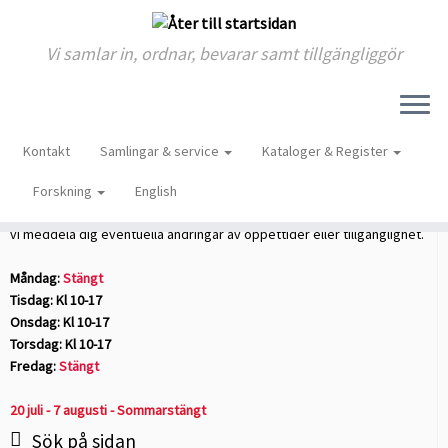
Vi samlar in, ordnar, bevarar samt tillgängliggör
Skip
to
Hem
»
2005
»
februari
»
01
Kontakt
Samlingar & service
Kataloger & Register
content
Öppettider
Forskning
English
Anmäl gärna ditt besök i förväg till
Forskarexpeditionen
. På så sätt kan
vi meddela dig eventuella ändringar av öppettider eller tillgänglighet.
Måndag:
Stängt
Tisdag: Kl 10-17
Onsdag: Kl 10-17
Torsdag: Kl 10-17
Fredag:
Stängt
20 juli - 7 augusti - Sommarstängt
Sök på sidan