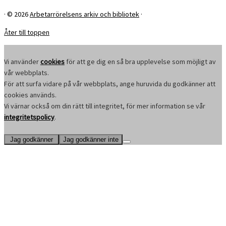
·
© 2026
Arbetarrörelsens arkiv och bibliotek
·
Åter till toppen
Vi använder
cookies
för att ge dig en så bra upplevelse som möjligt av
vår webbplats.
För att surfa vidare på vår webbplats, ange huruvida du godkänner att
cookies används.
Vi värnar också om din rätt till integritet, för mer information se vår
integritetspolicy
.
Jag godkänner
Jag godkänner inte