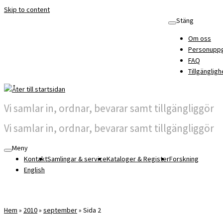
Skip to content
Stäng
Om oss
Personuppg
FAQ
Tillgängligh
Vi samlar in, ordnar, bevarar samt tillgängliggör
Vi samlar in, ordnar, bevarar samt tillgängliggör
Meny
Kontakt
Samlingar & service
Kataloger & Register
Forskning
English
Hem
»
2010
»
september
»
Sida 2