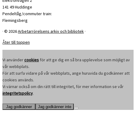
Elektronvägen 2
141 49 Huddinge
Pendeltåg/commuter train:
Flemingsberg
·
© 2026
Arbetarrörelsens arkiv och bibliotek
·
Åter till toppen
Vi använder
cookies
för att ge dig en så bra upplevelse som möjligt av
vår webbplats.
För att surfa vidare på vår webbplats, ange huruvida du godkänner att
cookies används.
Vi värnar också om din rätt till integritet, för mer information se vår
integritetspolicy
.
Jag godkänner
Jag godkänner inte