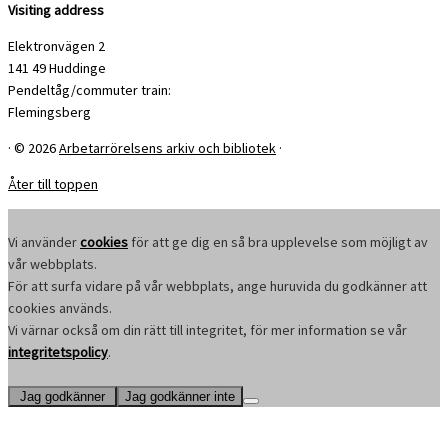
Visiting address
Elektronvägen 2
141 49 Huddinge
Pendeltåg/commuter train:
Flemingsberg
·
© 2026
Arbetarrörelsens arkiv och bibliotek
·
Åter till toppen
Vi använder
cookies
för att ge dig en så bra upplevelse som möjligt av
vår webbplats.
För att surfa vidare på vår webbplats, ange huruvida du godkänner att
cookies används.
Vi värnar också om din rätt till integritet, för mer information se vår
integritetspolicy
.
Jag godkänner
Jag godkänner inte