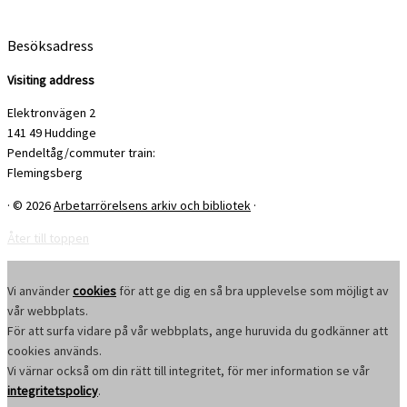
Besöksadress
Visiting address
Elektronvägen 2
141 49 Huddinge
Pendeltåg/commuter train:
Flemingsberg
·
© 2026
Arbetarrörelsens arkiv och bibliotek
·
Åter till toppen
Vi använder
cookies
för att ge dig en så bra upplevelse som möjligt av
vår webbplats.
För att surfa vidare på vår webbplats, ange huruvida du godkänner att
cookies används.
Vi värnar också om din rätt till integritet, för mer information se vår
integritetspolicy
.