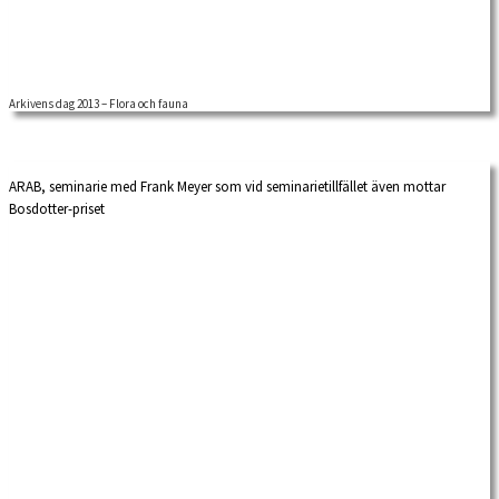
Arkivens dag 2013 – Flora och fauna
Under den årliga Arkivens dag håller vi lördagsöppet. Passa på att komma och
titta på […]
ARAB, seminarie med Frank Meyer som vid seminarietillfället även mottar
Bosdotter-priset