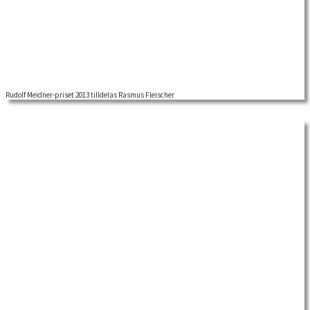
Rudolf Meidner-priset 2013 tilldelas Rasmus Fleischer
RUDOLF MEIDNER-PRISET 2013 för forskning i fackföreningsrörelsens historia
tilldelas RASMUS FLEISCHER Rasmus Fleischer är historiker […]