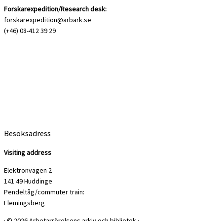
Forskarexpedition/Research desk:
forskarexpedition@arbark.se
(+46) 08-412 39 29
Besöksadress
Visiting address
Elektronvägen 2
141 49 Huddinge
Pendeltåg/commuter train:
Flemingsberg
·
© 2026
Arbetarrörelsens arkiv och bibliotek
·