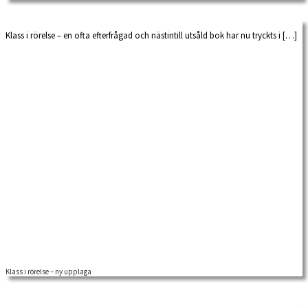
samhället under 1960- […]
Klass i rörelse – en ofta efterfrågad och nästintill utsåld bok har nu tryckts i […]
Klass i rörelse – ny upplaga