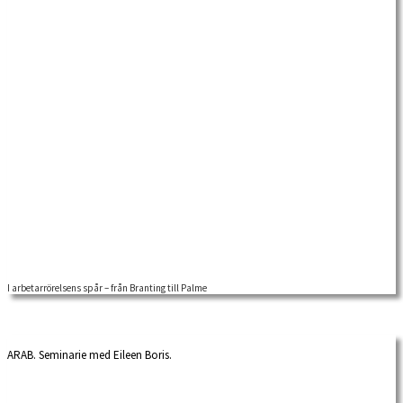
I arbetarrörelsens spår – från Branting till Palme
Följ med på en guidad vandring i arbetarrörelsens kvarter, mitt i centrala
Stockholm. Från Norra […]
ARAB. Seminarie med Eileen Boris.