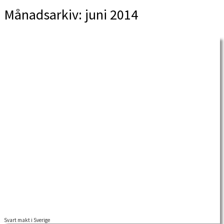
Månadsarkiv:
juni 2014
Svart makt i Sverige
”Black Power” var ett slagord som skallade allt högre i det amerikanska