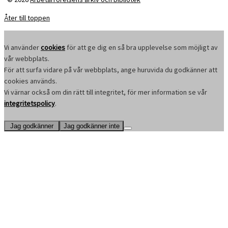
Åter till toppen
Vi använder
cookies
för att ge dig en så bra upplevelse som möjligt av
vår webbplats.
För att surfa vidare på vår webbplats, ange huruvida du godkänner att
cookies används.
Vi värnar också om din rätt till integritet, för mer information se vår
integritetspolicy
.
Jag godkänner
Jag godkänner inte