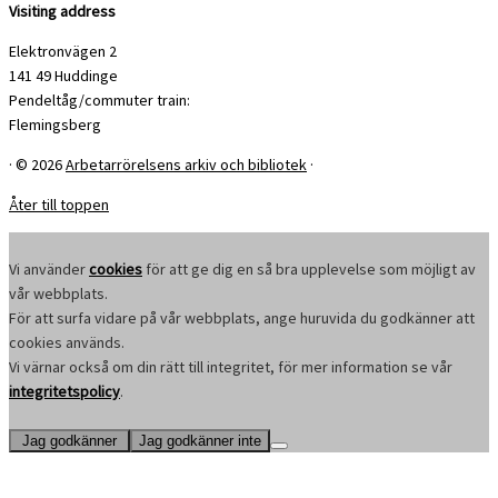
Visiting address
Elektronvägen 2
141 49 Huddinge
Pendeltåg/commuter train:
Flemingsberg
·
© 2026
Arbetarrörelsens arkiv och bibliotek
·
Åter till toppen
Vi använder
cookies
för att ge dig en så bra upplevelse som möjligt av
vår webbplats.
För att surfa vidare på vår webbplats, ange huruvida du godkänner att
cookies används.
Vi värnar också om din rätt till integritet, för mer information se vår
integritetspolicy
.
Jag godkänner
Jag godkänner inte