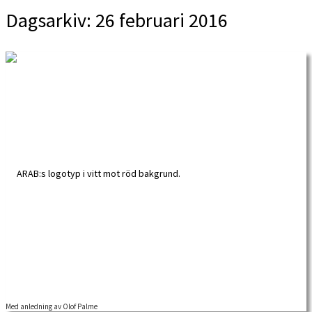
Dagsarkiv:
26 februari 2016
Med anledning av Olof Palme
Den 28:e februari för 30 år mördades statsminister Olof Palme – något som