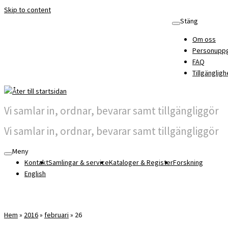
Skip to content
Stäng
Om oss
Personuppg
FAQ
Tillgängligh
Vi samlar in, ordnar, bevarar samt tillgängliggör
Vi samlar in, ordnar, bevarar samt tillgängliggör
Meny
Kontakt
Samlingar & service
Kataloger & Register
Forskning
English
Hem
»
2016
»
februari
»
26