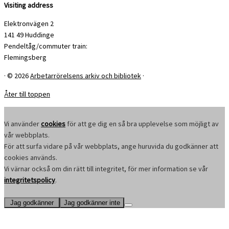
Visiting address
Elektronvägen 2
141 49 Huddinge
Pendeltåg/commuter train:
Flemingsberg
·
© 2026
Arbetarrörelsens arkiv och bibliotek
·
Åter till toppen
Vi använder
cookies
för att ge dig en så bra upplevelse som möjligt av
vår webbplats.
För att surfa vidare på vår webbplats, ange huruvida du godkänner att
cookies används.
Vi värnar också om din rätt till integritet, för mer information se vår
integritetspolicy
.
Jag godkänner
Jag godkänner inte