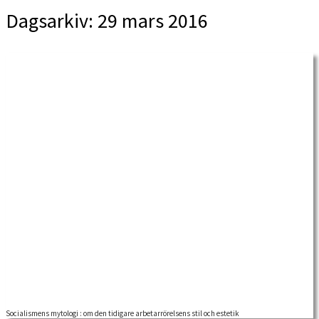
Dagsarkiv:
29 mars 2016
Socialismens mytologi : om den tidigare arbetarrörelsens stil och estetik
ABF Sveavägen. Samtal med Stefan Arvidsson, Emma Gerin, Lars Ilshammar och