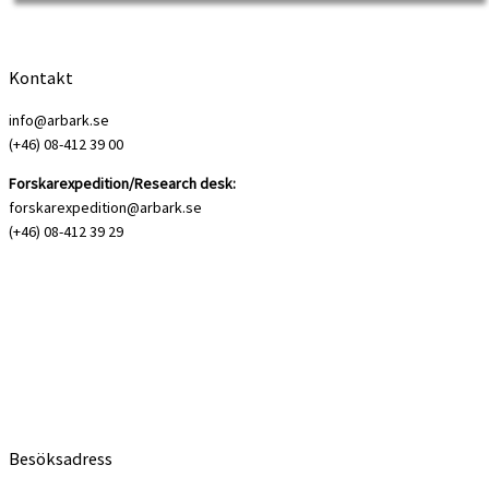
tilldelas Jakob Molinder Jakob Molinder är ekonomhistoriker […]
Kontakt
info@arbark.se
(+46) 08-412 39 00
Forskarexpedition/Research desk:
forskarexpedition@arbark.se
(+46) 08-412 39 29
Besöksadress