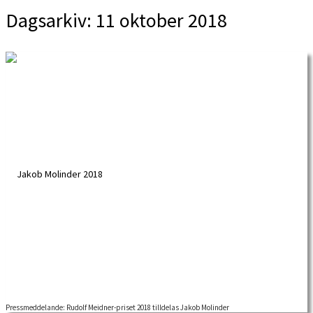
Dagsarkiv:
11 oktober 2018
Pressmeddelande: Rudolf Meidner-priset 2018 tilldelas Jakob Molinder
RUDOLF MEIDNER-PRISET 2018 för forskning i fackföreningsrörelsens historia