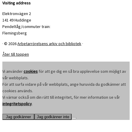
Visiting address
Elektronvägen 2
141 49 Huddinge
Pendeltåg/commuter train:
Flemingsberg
·
© 2026
Arbetarrörelsens arkiv och bibliotek
·
Åter till toppen
Vi använder
cookies
för att ge dig en så bra upplevelse som möjligt av
vår webbplats.
För att surfa vidare på vår webbplats, ange huruvida du godkänner att
cookies används.
Vi värnar också om din rätt till integritet, för mer information se vår
integritetspolicy
.
Jag godkänner
Jag godkänner inte