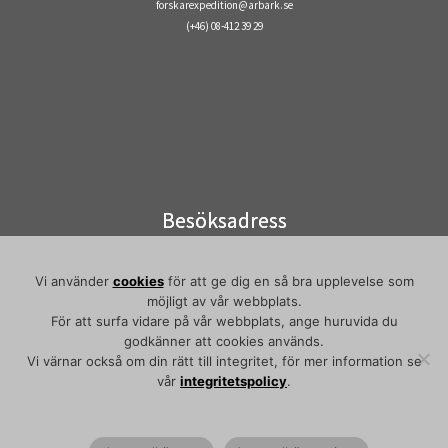
forskarexpedition@arbark.se
(+46) 08-412 39 29
Besöksadress
Visiting address
Elektronvägen 2
Vi använder
cookies
för att ge dig en så bra upplevelse som
141 49 Huddinge
möjligt av vår webbplats.
Pendeltåg/commuter train:
För att surfa vidare på vår webbplats, ange huruvida du
godkänner att cookies används.
Flemingsberg
Vi värnar också om din rätt till integritet, för mer information se
vår
integritetspolicy
.
·
© 2026
Arbetarrörelsens arkiv och bibliotek
·