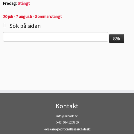
Fredag:
Stängt
20 juli - 7 augusti - Sommarstängt
Sök på sidan
Sök
efter:
Kontakt
info@arbark.se
(+46) 08-412 39 00
Forskarexpedition/Research desk: