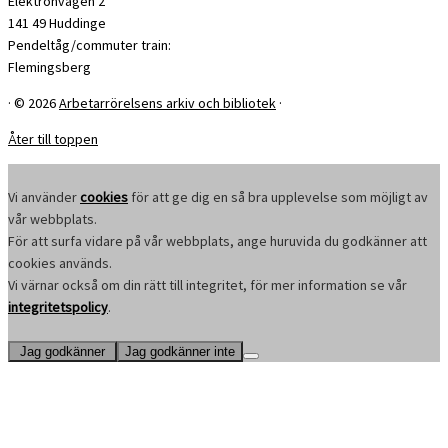
Elektronvägen 2
141 49 Huddinge
Pendeltåg/commuter train:
Flemingsberg
·
© 2026
Arbetarrörelsens arkiv och bibliotek
·
Åter till toppen
Vi använder
cookies
för att ge dig en så bra upplevelse som möjligt av
vår webbplats.
För att surfa vidare på vår webbplats, ange huruvida du godkänner att
cookies används.
Vi värnar också om din rätt till integritet, för mer information se vår
integritetspolicy
.
Jag godkänner
Jag godkänner inte