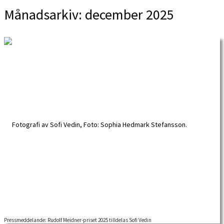
Månadsarkiv:
december 2025
Pressmeddelande: Rudolf Meidner-priset 2025 tilldelas Sofi Vedin
RUDOLF MEIDNER-PRISET 2025 för forskning i fackföreningsrörelsens historia