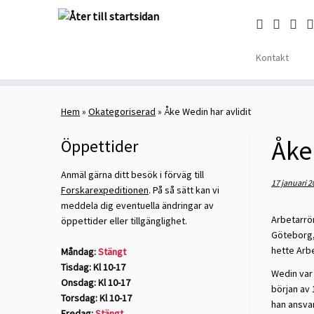
Kontakt
Skip
to
Hem
»
Okategoriserad
»
Åke Wedin har avlidit
content
Åke
Öppettider
Anmäl gärna ditt besök i förväg till
17 januari 2
Forskarexpeditionen
. På så sätt kan vi
meddela dig eventuella ändringar av
Arbetarrör
öppettider eller tillgänglighet.
Göteborg,
hette Arbe
Måndag:
Stängt
Tisdag: Kl 10-17
Wedin var
Onsdag: Kl 10-17
början av 
Torsdag: Kl 10-17
han ansvar
Fredag:
Stängt