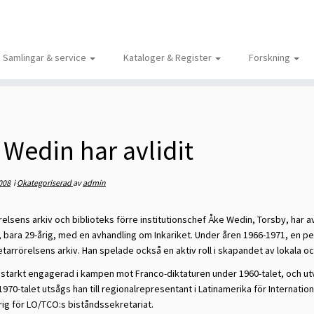
Samlingar & service
Kataloger & Register
Forskning
 Wedin har avlidit
008
i
Okategoriserad
av
admin
elsens arkiv och biblioteks förre institutionschef Åke Wedin, Torsby, har av
 bara 29-årig, med en avhandling om Inkariket. Under åren 1966-1971, en p
tarrörelsens arkiv. Han spelade också en aktiv roll i skapandet av lokala oc
 starkt engagerad i kampen mot Franco-diktaturen under 1960-talet, och utv
1970-talet utsågs han till regionalrepresentant i Latinamerika för Internatio
ig för LO/TCO:s biståndssekretariat.