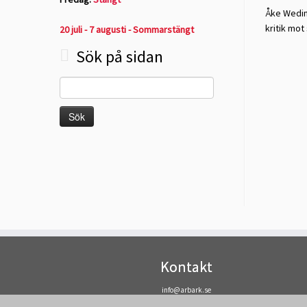
Åke Wedin 
kritik mot
20 juli - 7 augusti - Sommarstängt
Sök på sidan
Sök
efter:
Kontakt
info@arbark.se
(+46) 08-412 39 00