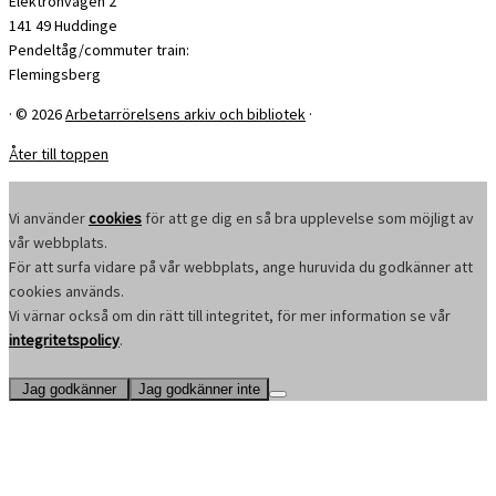
Elektronvägen 2
141 49 Huddinge
Pendeltåg/commuter train:
Flemingsberg
·
© 2026
Arbetarrörelsens arkiv och bibliotek
·
Åter till toppen
Vi använder
cookies
för att ge dig en så bra upplevelse som möjligt av
vår webbplats.
För att surfa vidare på vår webbplats, ange huruvida du godkänner att
cookies används.
Vi värnar också om din rätt till integritet, för mer information se vår
integritetspolicy
.
Jag godkänner
Jag godkänner inte