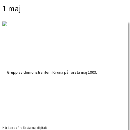
1 maj
Här kan du fira första maj digitalt
Även på första maj 2021 kommer samlingen för att protestera mot orättvisor till