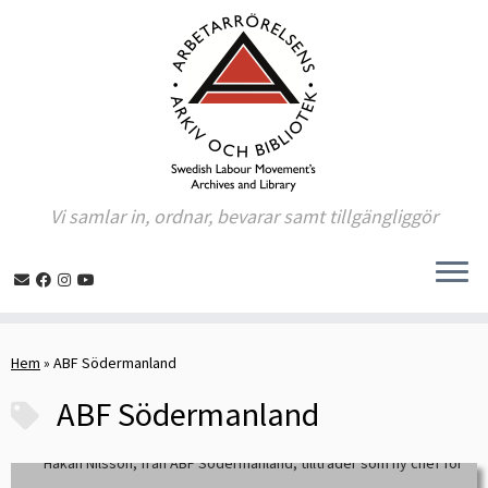
Vi samlar in, ordnar, bevarar samt tillgängliggör
Skip
to
Hem
»
ABF Södermanland
content
ABF Södermanland