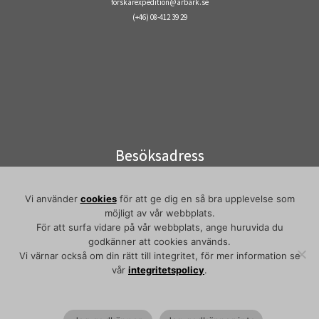
forskarexpedition@arbark.se
(+46) 08-412 39 29
Besöksadress
Visiting address
Elektronvägen 2
Vi använder
cookies
för att ge dig en så bra upplevelse som
141 49 Huddinge
möjligt av vår webbplats.
Pendeltåg/commuter train:
För att surfa vidare på vår webbplats, ange huruvida du
Flemingsberg
godkänner att cookies används.
Vi värnar också om din rätt till integritet, för mer information se
vår
integritetspolicy
.
·
© 2026
Arbetarrörelsens arkiv och bibliotek
·
Åter till toppen