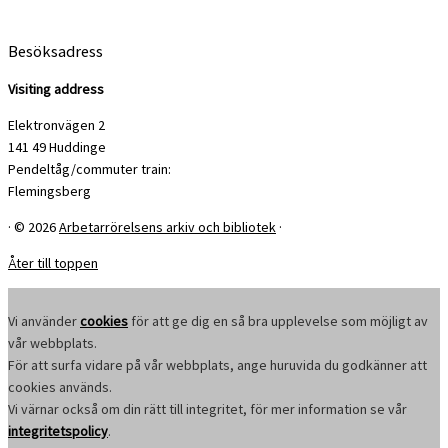
Besöksadress
Visiting address
Elektronvägen 2
141 49 Huddinge
Pendeltåg/commuter train:
Flemingsberg
·
© 2026
Arbetarrörelsens arkiv och bibliotek
·
Åter till toppen
Vi använder
cookies
för att ge dig en så bra upplevelse som möjligt av
vår webbplats.
För att surfa vidare på vår webbplats, ange huruvida du godkänner att
cookies används.
Vi värnar också om din rätt till integritet, för mer information se vår
integritetspolicy
.