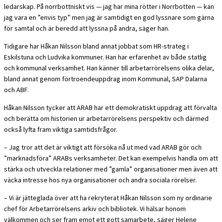
ledarskap. På norrbottniskt vis — jag har mina rötter i Norrbotten — kan
jag vara en ”envis typ” men jag är samtidigt en god lyssnare som gärna
för samtal och är beredd att lyssna på andra, säger han.
Tidigare har Håkan Nilsson bland annat jobbat som HR-strateg i
Eskilstuna och Ludvika kommuner. Han har erfarenhet av både statlig
och kommunal verksamhet. Han känner till arbetarrörelsens olika delar,
bland annat genom förtroendeuppdrag inom Kommunal, SAP Dalarna
och ABF.
Håkan Nilsson tycker att ARAB har ett demokratiskt uppdrag att förvalta
och berätta om historien ur arbetarrörelsens perspektiv och därmed
också lyfta fram viktiga samtidsfrågor.
– Jag tror att det är viktigt att försöka nå ut med vad ARAB gör och
”marknadsföra” ARABs verksamheter. Det kan exempelvis handla om att
stärka och utveckla relationer med ”gamla” organisationer men även att
väcka intresse hos nya organisationer och andra sociala rörelser.
– Vi är jätteglada över att ha rekryterat Håkan Nilsson som ny ordinarie
chef för Arbetarrörelsens arkiv och bibliotek. Vi hälsar honom
välkommen och ser fram emot ett gott samarbete, säger Helene