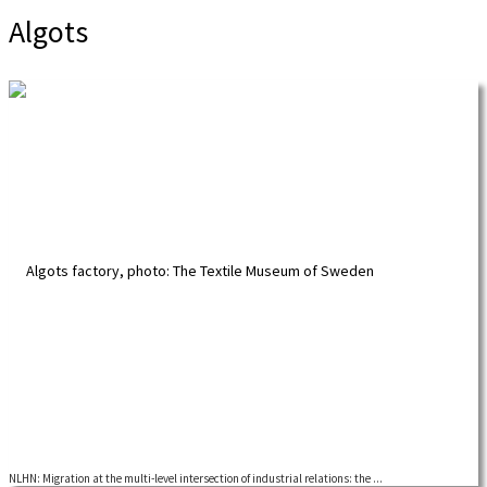
Algots
NLHN: Migration at the multi-level intersection of industrial relations: the ...
An online seminar organized by the Nordic Labour History Network. During the