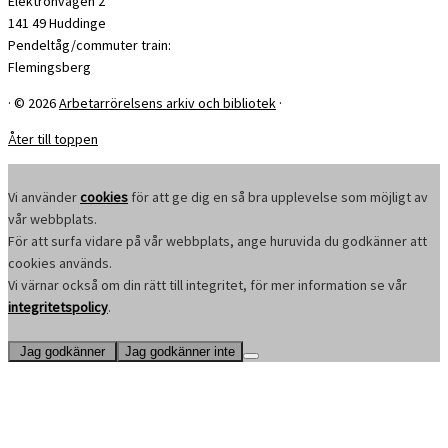
Elektronvägen 2
141 49 Huddinge
Pendeltåg/commuter train:
Flemingsberg
·
© 2026
Arbetarrörelsens arkiv och bibliotek
·
Åter till toppen
Vi använder
cookies
för att ge dig en så bra upplevelse som möjligt av
vår webbplats.
För att surfa vidare på vår webbplats, ange huruvida du godkänner att
cookies används.
Vi värnar också om din rätt till integritet, för mer information se vår
integritetspolicy
.
Jag godkänner
Jag godkänner inte