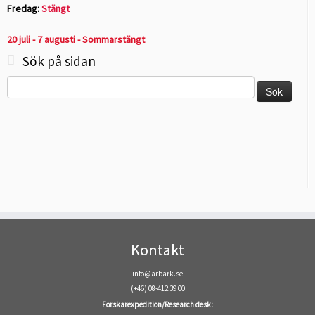
Fredag:
Stängt
20 juli - 7 augusti - Sommarstängt
Sök på sidan
Sök
efter:
Kontakt
info@arbark.se
(+46) 08-412 39 00
Forskarexpedition/Research desk: