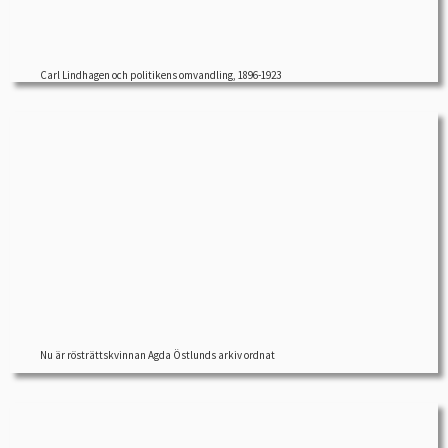
Carl Lindhagen och politikens omvandling, 1896-1923
Nu är Agda Östlunds arkiv ordnat och tillgängligt för
allmänheten hos Arbetarrörelsens arkiv och bibliotek. […]
Nu är rösträttskvinnan Agda Östlunds arkiv ordnat