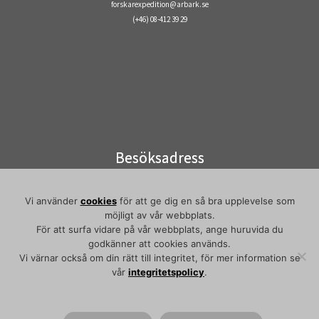
forskarexpedition@arbark.se
(+46) 08-412 39 29
Besöksadress
Visiting address
Elektronvägen 2
Vi använder
cookies
för att ge dig en så bra upplevelse som
141 49 Huddinge
möjligt av vår webbplats.
Pendeltåg/commuter train:
För att surfa vidare på vår webbplats, ange huruvida du
godkänner att cookies används.
Flemingsberg
Vi värnar också om din rätt till integritet, för mer information se
vår
integritetspolicy
.
·
© 2026
Arbetarrörelsens arkiv och bibliotek
·