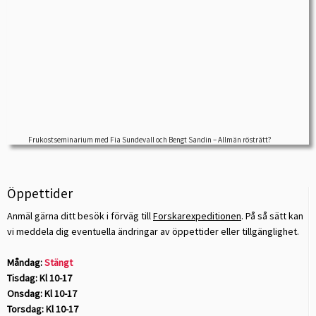
Allmän rösträtt? Rösträttens utvidgning och fortsatta
begränsningar Frukostseminarium med Fia Sundevall och
Bengt Sandin (båda […]
Frukostseminarium med Fia Sundevall och Bengt Sandin – Allmän rösträtt?
Öppettider
Anmäl gärna ditt besök i förväg till
Forskarexpeditionen
. På så sätt kan
vi meddela dig eventuella ändringar av öppettider eller tillgänglighet.
Måndag:
Stängt
Tisdag: Kl 10-17
Onsdag: Kl 10-17
Torsdag: Kl 10-17