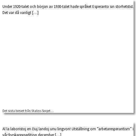
Under 1920-talet och början av 1930-talet hade språket Esperanto sin storhetstid.
Det var då vanligt […]
Det sista brevet från Stalins Sovjet…
Al la laboristoj en ĉiuj landoj unu lingvon! Utställning om ”arbetaresperantism” i
vår forskarexpedition december […]