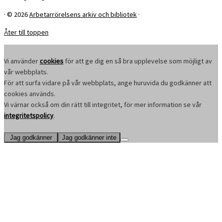
·
© 2026
Arbetarrörelsens arkiv och bibliotek
·
Åter till toppen
Vi använder
cookies
för att ge dig en så bra upplevelse som möjligt av
vår webbplats.
För att surfa vidare på vår webbplats, ange huruvida du godkänner att
cookies används.
Vi värnar också om din rätt till integritet, för mer information se vår
integritetspolicy
.
Jag godkänner
Jag godkänner inte