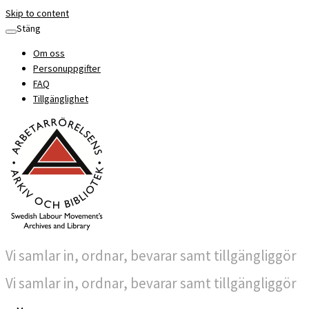
Skip to content
Stäng
Om oss
Personuppgifter
FAQ
Tillgänglighet
Vi samlar in, ordnar, bevarar samt tillgängliggör
Vi samlar in, ordnar, bevarar samt tillgängliggör