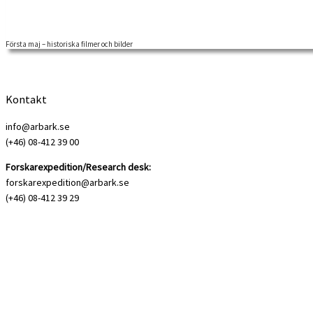
Första maj – historiska filmer och bilder
På hundraårsdagen av den franska revolutionen 1889 bildades den Andra 
Kontakt
info@arbark.se
(+46) 08-412 39 00
Forskarexpedition/Research desk:
forskarexpedition@arbark.se
(+46) 08-412 39 29