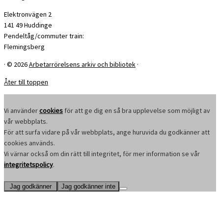
Elektronvägen 2
141 49 Huddinge
Pendeltåg/commuter train:
Flemingsberg
·
© 2026
Arbetarrörelsens arkiv och bibliotek
·
Åter till toppen
Vi använder
cookies
för att ge dig en så bra upplevelse som möjligt av
vår webbplats.
För att surfa vidare på vår webbplats, ange huruvida du godkänner att
cookies används.
Vi värnar också om din rätt till integritet, för mer information se vår
integritetspolicy
.
Jag godkänner
Jag godkänner inte