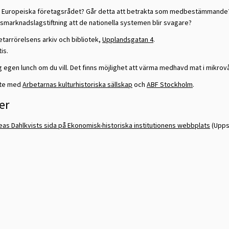
t Europeiska företagsrådet? Går detta att betrakta som medbestämmande? H
smarknadslagstiftning att de nationella systemen blir svagare?
tarrörelsens arkiv och bibliotek,
Upplandsgatan 4
.
is.
 egen lunch om du vill. Det finns möjlighet att värma medhavd mat i mikro
ete med
Arbetarnas kulturhistoriska sällskap
och
ABF Stockholm
.
er
as Dahlkvists sida på Ekonomisk-historiska institutionens webbplats
(Uppsa