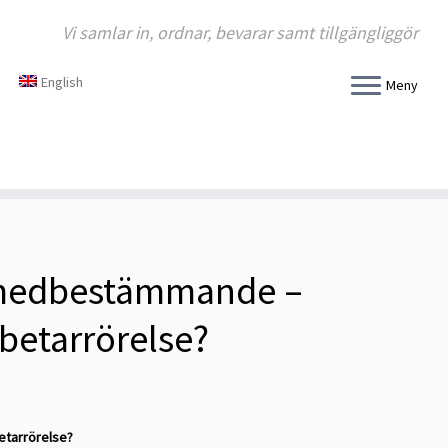
Vi samlar in, ordnar, bevarar samt tillgängliggör
English
Meny
 medbestämmande –
rbetarrörelse?
etarrörelse?