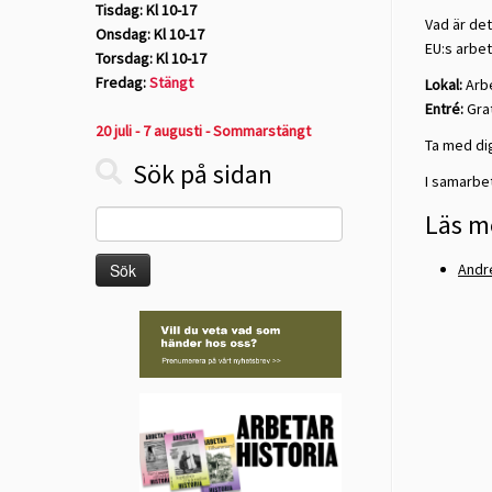
Tisdag: Kl 10-17
Vad är de
Onsdag: Kl 10-17
EU:s arbet
Torsdag: Kl 10-17
Fredag:
Stängt
Lokal:
Arbe
Entré:
Grat
20 juli - 7 augusti - Sommarstängt
Ta med dig
Sök på sidan
I samarb
Sök
Läs m
efter:
Andre