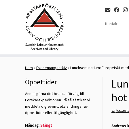
Kontakt
Skip
to
Hem
»
Evenemangsarkiv
»
Lunchseminarium: Europeiskt medb
content
Lun
Öppettider
hot
Anmäl gärna ditt besök i förväg till
Forskarexpeditionen
. På så sätt kan vi
meddela dig eventuella ändringar av
18 januari 2
öppettider eller tillgänglighet.
Måndag:
Stängt
Andreas D