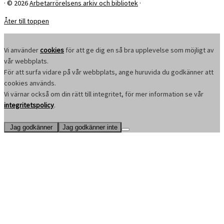
·
© 2026
Arbetarrörelsens arkiv och bibliotek
·
Åter till toppen
Vi använder
cookies
för att ge dig en så bra upplevelse som möjligt av
vår webbplats.
För att surfa vidare på vår webbplats, ange huruvida du godkänner att
cookies används.
Vi värnar också om din rätt till integritet, för mer information se vår
integritetspolicy
.
Jag godkänner
Jag godkänner inte