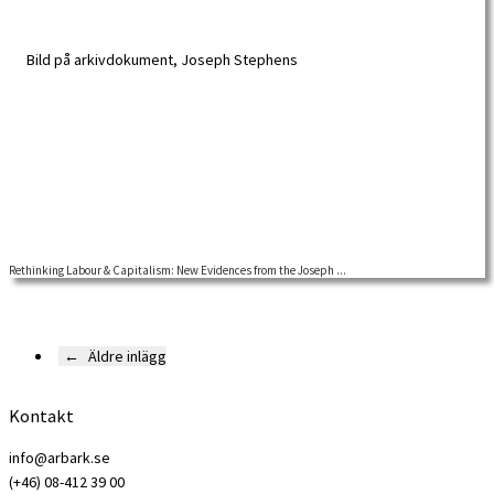
Rethinking Labour & Capitalism: New Evidences from the Joseph ...
Using archival documents from Joseph Stephens – discovered at Huseby bruk,
Småland – Arun Kumar […]
←
Äldre inlägg
Kontakt
info@arbark.se
(+46) 08-412 39 00