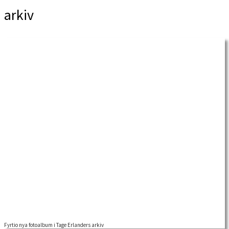
arkiv
Fyrtio nya fotoalbum i Tage Erlanders arkiv
Nu finns ytterligare fyrtio fotoalbum tillhörande Tage Erlanders personarkiv