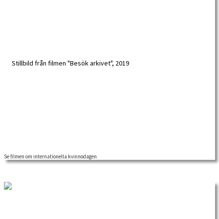
Se filmen om internationella kvinnodagen
I januari 2019 hade vi besök av studentreportrarna Joel Levonen och Harald
Andersson. De passade […]