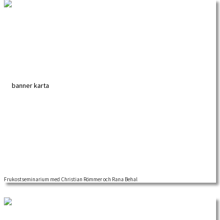
Frukostseminarium med Christian Römmer och Rana Behal
Välkommen till ett frukostseminarium på Stockholms universitet den 3
september. Seminariet är ett samarbete mellan […]