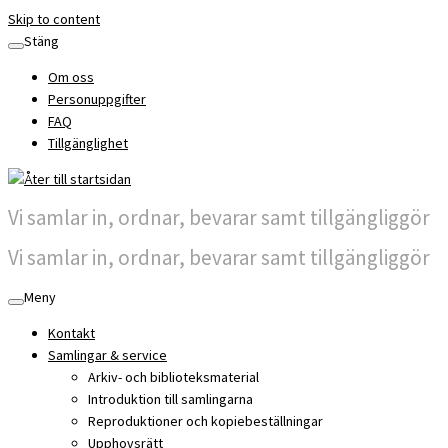
Skip to content
Stäng
Om oss
Personuppgifter
FAQ
Tillgänglighet
Vi samlar in, ordnar, bevarar samt tillgängliggör
Vi samlar in, ordnar, bevarar samt tillgängliggör
Meny
Kontakt
Samlingar & service
Arkiv- och biblioteksmaterial
Introduktion till samlingarna
Reproduktioner och kopiebeställningar
Upphovsrätt