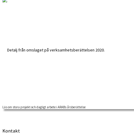
Läs om stora projekt och dagligt arbete i ARABs årsberättelse
2020 var ett mycket speciellt år för såväl privatpersoner som organisa
Kontakt