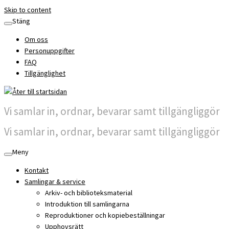
Skip to content
Stäng
Om oss
Personuppgifter
FAQ
Tillgänglighet
Vi samlar in, ordnar, bevarar samt tillgängliggör
Vi samlar in, ordnar, bevarar samt tillgängliggör
Meny
Kontakt
Samlingar & service
Arkiv- och biblioteksmaterial
Introduktion till samlingarna
Reproduktioner och kopiebeställningar
Upphovsrätt