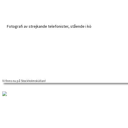
Vi finns nu på Stockholmskällan!
2017 skrevs avtal mellan Stockholmskällan och Arbetarrörelsens arkiv och