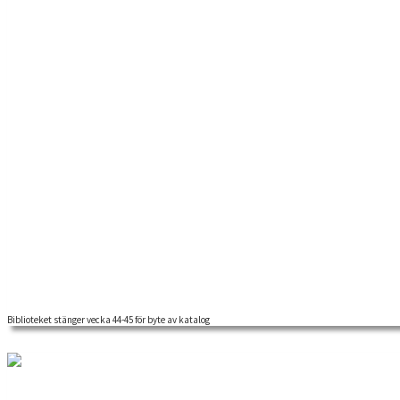
Biblioteket stänger vecka 44-45 för byte av katalog
Biblioteket har under ett par år förberett en övergång från biblioteks