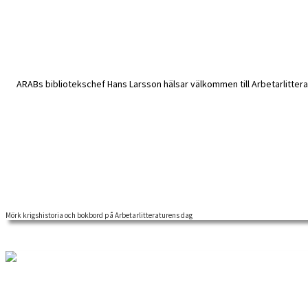
Mörk krigshistoria och bokbord på Arbetarlitteraturens dag
Ett sjuttiotal personer pratade arbetarlitteratur på Arbetarrörelsens ar