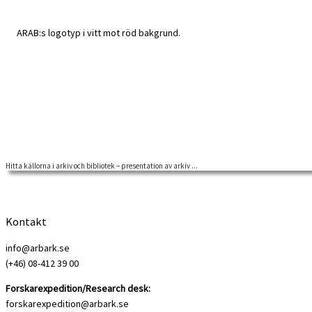
Hitta källorna i arkiv och bibliotek – presentation av arkiv ...
Seminarie på Kungliga biblioteket, i samarbete med ARAB och TAM-arki
Kontakt
info@arbark.se
(+46) 08-412 39 00
Forskarexpedition/Research desk:
forskarexpedition@arbark.se