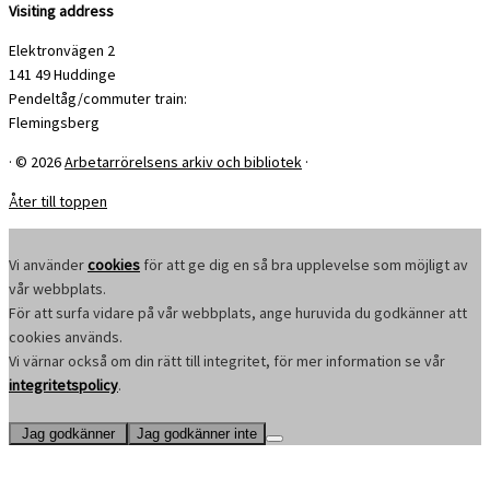
Visiting address
Elektronvägen 2
141 49 Huddinge
Pendeltåg/commuter train:
Flemingsberg
·
© 2026
Arbetarrörelsens arkiv och bibliotek
·
Åter till toppen
Vi använder
cookies
för att ge dig en så bra upplevelse som möjligt av
vår webbplats.
För att surfa vidare på vår webbplats, ange huruvida du godkänner att
cookies används.
Vi värnar också om din rätt till integritet, för mer information se vår
integritetspolicy
.
Jag godkänner
Jag godkänner inte