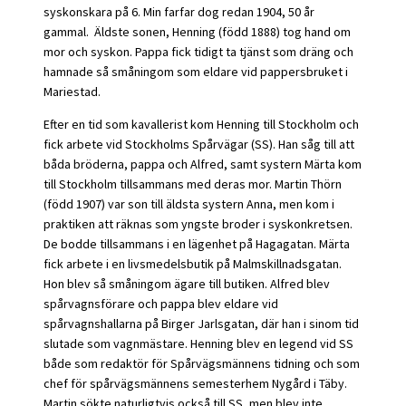
syskonskara på 6. Min farfar dog redan 1904, 50 år
gammal. Äldste sonen, Henning (född 1888) tog hand om
mor och syskon. Pappa fick tidigt ta tjänst som dräng och
hamnade så småningom som eldare vid pappersbruket i
Mariestad.
Efter en tid som kavallerist kom Henning till Stockholm och
fick arbete vid Stockholms Spårvägar (SS). Han såg till att
båda bröderna, pappa och Alfred, samt systern Märta kom
till Stockholm tillsammans med deras mor. Martin Thörn
(född 1907) var son till äldsta systern Anna, men kom i
praktiken att räknas som yngste broder i syskonkretsen.
De bodde tillsammans i en lägenhet på Hagagatan. Märta
fick arbete i en livsmedelsbutik på Malmskillnadsgatan.
Hon blev så småningom ägare till butiken. Alfred blev
spårvagnsförare och pappa blev eldare vid
spårvagnshallarna på Birger Jarlsgatan, där han i sinom tid
slutade som vagnmästare. Henning blev en legend vid SS
både som redaktör för Spårvägsmännens tidning och som
chef för spårvägsmännens semesterhem Nygård i Täby.
Martin sökte naturligtvis också till SS, men blev inte