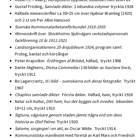
Gustaf Fröding,
Samlade dikter
. 2 inbundna volymer tryckta 1928
Häftade minnesskrifter ca 30×25 cm över Hjalmar Branting (1925)
och 2 st om Per Albin Hansson
Svenska Kommunalarbetareförbundet 1910-1935
Minnesskrift över Stockholms Spårvägars verkstadspersonals
fackförening 10 år 1911-1921
Landsorganisationens 25-årsjubileum 1924
, program samt
Prolog, kantat och körsånger
Peter Krapotkin:
Eröfringen af Brödet
, häftad, tryckt 1908
Dante Alighieris,
Divina Commedia
i 136 bilder av Gustave Doré,
tryckt 1912
Bo Lagercrantz,
Vi i bild – svenskarna och deras fotografer
. Tryckt
1967
Chaplins samlade dikter
. Första delen. Häftad, tunn, tryckt 1926
Natur och Kultur,
Ditt hem, hur det bygges och inredes
. Inbunden
18×11 cm, tryckt 1923
Sigtuna, vägvisare genom staden jämte några ord om dess
historia av Olof Palme
. Tryckt 1920.
Salome, sorgespel i en akt,
av Oscar Wilde. Tryckt 1914.
Kommunistiska manifestet
med företal av Karl Marx och Friedrich