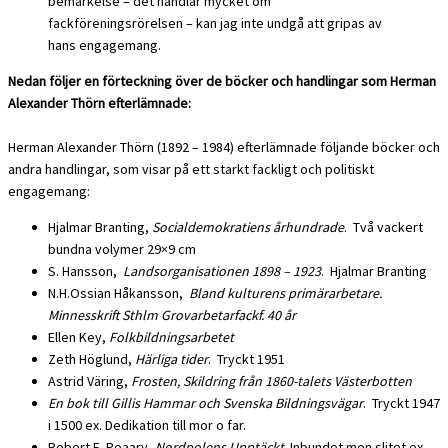
bemärkelse – det handlar mycket om
fackföreningsrörelsen – kan jag inte undgå att gripas av
hans engagemang.
Nedan följer en förteckning över de böcker och handlingar som
Herman
Alexander Thörn efterlämnade:
Herman Alexander Thörn (1892 – 1984) efterlämnade följande böcker och
andra handlingar, som visar på ett starkt fackligt och politiskt
engagemang:
Hjalmar Branting,
Socialdemokratiens århundrade
. Två vackert
bundna volymer 29×9 cm
S. Hansson,
Landsorganisationen 1898 – 1923
. Hjalmar Branting
N.H.Ossian Håkansson,
Bland kulturens primärarbetare.
Minnesskrift Sthlm Grovarbetarfackf. 40 år
Ellen Key,
Folkbildningsarbetet
Zeth Höglund,
Härliga tider
. Tryckt 1951
Astrid Väring,
Frosten, Skildring från 1860-talets Västerbotten
En bok till Gillis Hammar och Svenska Bildningsvägar
. Tryckt 1947
i 1500 ex. Dedikation till mor o far.
Robert E. Peaary,
Nordpolens Upptäckt.
Inbundet men slitet ex