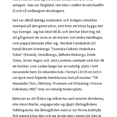
antagen. Han var färgblind. Han blev i stället droskchaufför
(!) och så småningom droskägare.
Det var alltså duktiga människor och troligen utmärkta
exempel på den generation, som kom att börja bygga det
nya Sverige. Jag har blivit 88 år, och det har blivit hög tid
att gå igenom de sista av de böcker och andra handlingar,
som pappa lämnade efter sig. Nordisk Familjebok (23
band) liksom Grimbergs ”Svenska Folkets Underbara
Öden” (9 band), Strindbergs, Wilhelm Mobergs, Emile
Zolas, Victor Hugos och Jack Londons samlade verk hör till
de böcker, som sedan länge har en naturlig plats i mitt
nuvarande hem. En inbunden bok i format 12×19 cm och 5
cm tjock med följande handskrivna text på insidan: ”Till
Alexander Törn, Öhlstorp. Premium vid Afslutning i Frösve
Folkskola 1902” intar en naturlig hedersplats.
Behovet av att få lära sig måste ha varit enormt. Bröderna,
inte minst Martin, engagerade sig djupt i Birkagårdens
folkhögskola. När Birkagården vuxit ur sin första bokhylla
fick pappa köpa den och jag ärvde den i sinom tid. Den är