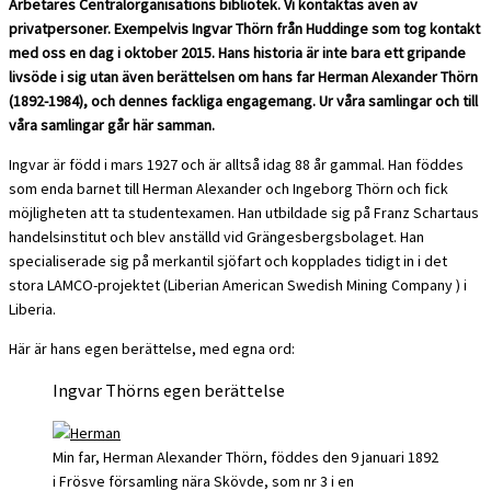
Arbetares Centralorganisations bibliotek. Vi kontaktas även av
privatpersoner. Exempelvis Ingvar Thörn från Huddinge som tog kontakt
med oss en dag i oktober 2015. Hans historia är inte bara ett gripande
livsöde i sig utan även berättelsen om hans far Herman Alexander Thörn
(1892-1984), och dennes fackliga engagemang. Ur våra samlingar och till
våra samlingar går här samman.
Ingvar är född i mars 1927 och är alltså idag 88 år gammal. Han föddes
som enda barnet till Herman Alexander och Ingeborg Thörn och fick
möjligheten att ta studentexamen. Han utbildade sig på Franz Schartaus
handelsinstitut och blev anställd vid Grängesbergsbolaget. Han
specialiserade sig på merkantil sjöfart och kopplades tidigt in i det
stora LAMCO-projektet (Liberian American Swedish Mining Company ) i
Liberia.
Här är hans egen berättelse, med egna ord:
Ingvar Thörns egen berättelse
Min far, Herman Alexander Thörn, föddes den 9 januari 1892
i Frösve församling nära Skövde, som nr 3 i en