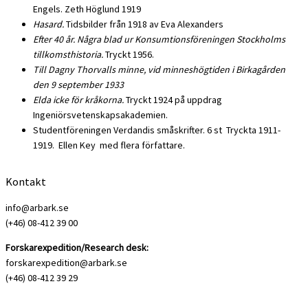
Engels. Zeth Höglund 1919
Hasard.
Tidsbilder från 1918 av Eva Alexanders
Efter 40 år. Några blad ur Konsumtionsföreningen Stockholms
tillkomsthistoria.
Tryckt 1956.
Till Dagny Thorvalls minne, vid minneshögtiden i Birkagården
den 9 september 1933
Elda icke för kråkorna.
Tryckt 1924 på uppdrag
Ingeniörsvetenskapsakademien.
Studentföreningen Verdandis småskrifter. 6 st Tryckta 1911-
1919. Ellen Key med flera författare.
Kontakt
info@arbark.se
(+46) 08-412 39 00
Forskarexpedition/Research desk:
forskarexpedition@arbark.se
(+46) 08-412 39 29