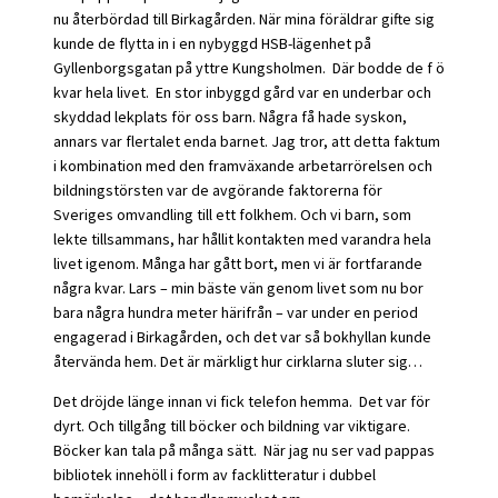
nu återbördad till Birkagården. När mina föräldrar gifte sig
kunde de flytta in i en nybyggd HSB-lägenhet på
Gyllenborgsgatan på yttre Kungsholmen. Där bodde de f ö
kvar hela livet. En stor inbyggd gård var en underbar och
skyddad lekplats för oss barn. Några få hade syskon,
annars var flertalet enda barnet. Jag tror, att detta faktum
i kombination med den framväxande arbetarrörelsen och
bildningstörsten var de avgörande faktorerna för
Sveriges omvandling till ett folkhem. Och vi barn, som
lekte tillsammans, har hållit kontakten med varandra hela
livet igenom. Många har gått bort, men vi är fortfarande
några kvar. Lars – min bäste vän genom livet som nu bor
bara några hundra meter härifrån – var under en period
engagerad i Birkagården, och det var så bokhyllan kunde
återvända hem. Det är märkligt hur cirklarna sluter sig…
Det dröjde länge innan vi fick telefon hemma. Det var för
dyrt. Och tillgång till böcker och bildning var viktigare.
Böcker kan tala på många sätt. När jag nu ser vad pappas
bibliotek innehöll i form av facklitteratur i dubbel