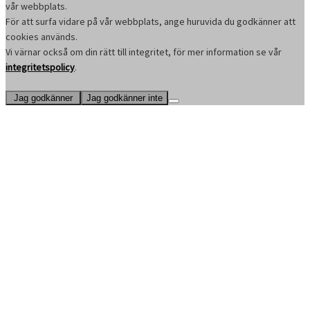
vår webbplats.
För att surfa vidare på vår webbplats, ange huruvida du godkänner att
cookies används.
Vi värnar också om din rätt till integritet, för mer information se vår
integritetspolicy
.
Jag godkänner
Jag godkänner inte