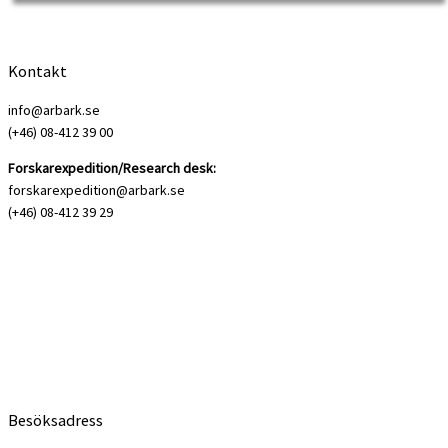
Kontakt
info@arbark.se
(+46) 08-412 39 00
Forskarexpedition/Research desk:
forskarexpedition@arbark.se
(+46) 08-412 39 29
Grattis till Christoffer Holm, som får Kjersti Bosdotter-priset 2020! Priset blev
instiftat 2010 för att […]
Besöksadress