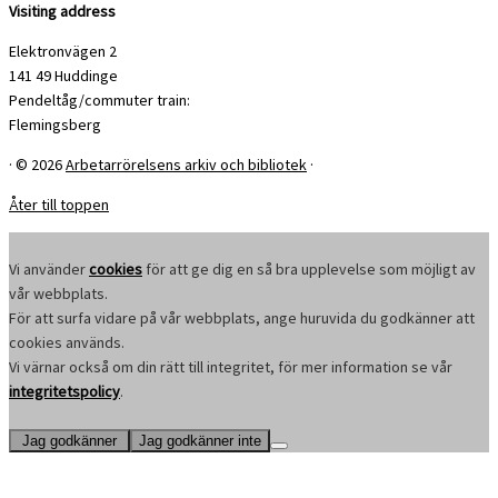
Visiting address
Elektronvägen 2
141 49 Huddinge
Pendeltåg/commuter train:
Flemingsberg
·
© 2026
Arbetarrörelsens arkiv och bibliotek
·
Åter till toppen
Vi använder
cookies
för att ge dig en så bra upplevelse som möjligt av
vår webbplats.
För att surfa vidare på vår webbplats, ange huruvida du godkänner att
cookies används.
Vi värnar också om din rätt till integritet, för mer information se vår
integritetspolicy
.
Jag godkänner
Jag godkänner inte