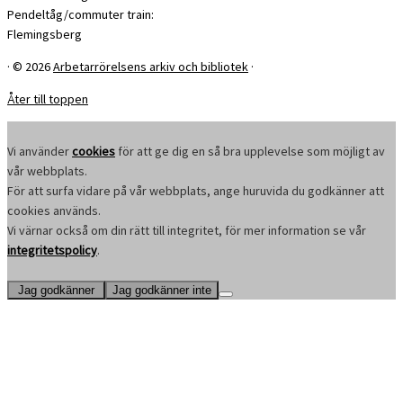
Pendeltåg/commuter train:
Flemingsberg
·
© 2026
Arbetarrörelsens arkiv och bibliotek
·
Åter till toppen
Vi använder
cookies
för att ge dig en så bra upplevelse som möjligt av
vår webbplats.
För att surfa vidare på vår webbplats, ange huruvida du godkänner att
cookies används.
Vi värnar också om din rätt till integritet, för mer information se vår
integritetspolicy
.
Jag godkänner
Jag godkänner inte