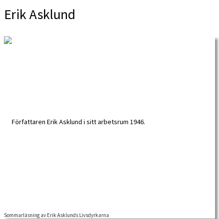
Erik Asklund
Sommarläsning av Erik Asklunds Livsdyrkarna
Vi passar på med ett boktips när sommaren står för dörren. Boktipset är