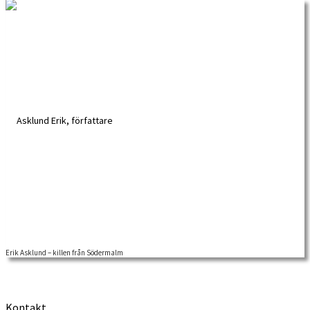
Erik Asklund – killen från Södermalm
Vi lyfter här fram en storslagen Stockholmsskildrare – Erik Asklund. Författaren
är en av de […]
Kontakt