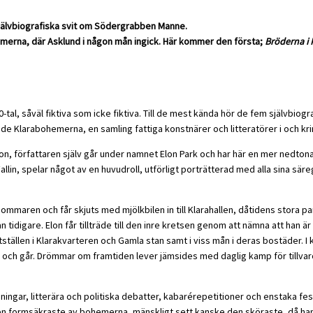
 självbiografiska svit om Södergrabben Manne.
hemerna, där Asklund i någon mån ingick. Här kommer den första;
Bröderna i 
900-tal, såväl fiktiva som icke fiktiva. Till de mest kända hör de fem själv
lade Klarabohemerna, en samling fattiga konstnärer och litteratörer i och kri
on, författaren själv går under namnet Elon Park och har här en mer nedtona
llin, spelar något av en huvudroll, utförligt porträtterad med alla sina säreg
ren och får skjuts med mjölkbilen in till Klarahallen, dåtidens stora parti
tidigare. Elon får tillträde till den inre kretsen genom att nämna att han är 
tällen i Klarakvarteren och Gamla stan samt i viss mån i deras bostäder. I
h går. Drömmar om framtiden lever jämsides med daglig kamp för tillvaron
gar, litterära och politiska debatter, kabarérepetitioner och enstaka feste
en formsäkraste av bohemerna, mänskligt sett kanske den sköraste, då han