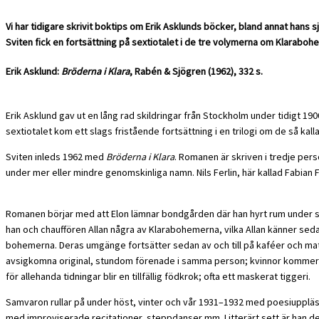
Vi har tidigare skrivit boktips om Erik Asklunds böcker, bland annat hans
Sviten fick en fortsättning på sextiotalet i de tre volymerna om Klarabo
Erik Asklund:
Bröderna i Klara
, Rabén & Sjögren (1962), 332 s.
Erik Asklund gav ut en lång rad skildringar från Stockholm under tidigt 1
sextiotalet kom ett slags fristående fortsättning i en trilogi om de så kal
Sviten inleds 1962 med
Bröderna i Klara
. Romanen är skriven i tredje pers
under mer eller mindre genomskinliga namn. Nils Ferlin, här kallad Fabian Fa
Romanen börjar med att Elon lämnar bondgården där han hyrt rum under somma
han och chauffören Allan några av Klarabohemerna, vilka Allan känner sedan 
bohemerna. Deras umgänge fortsätter sedan av och till på kaféer och mats
avsigkomna original, stundom förenade i samma person; kvinnor kommer oc
för allehanda tidningar blir en tillfällig födkrok; ofta ett maskerat tiggeri.
Samvaron rullar på under höst, vinter och vår 1931–1932 med poesiuppläsnin
med improviserade recitationer, steppdanser mm. Litterärt sett är han d