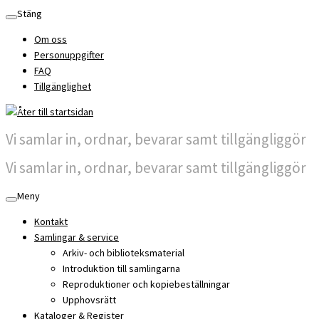
Skip
Stäng
to
Om oss
content
Personuppgifter
FAQ
Tillgänglighet
Vi samlar in, ordnar, bevarar samt tillgängliggör
Vi samlar in, ordnar, bevarar samt tillgängliggör
Meny
Kontakt
Samlingar & service
Arkiv- och biblioteksmaterial
Introduktion till samlingarna
Reproduktioner och kopiebeställningar
Upphovsrätt
Kataloger & Register