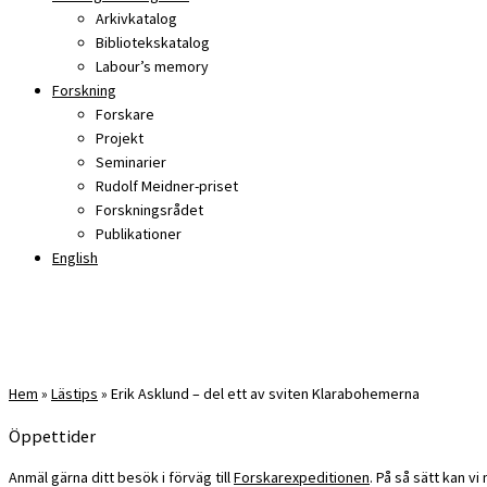
Arkivkatalog
Bibliotekskatalog
Labour’s memory
Forskning
Forskare
Projekt
Seminarier
Rudolf Meidner-priset
Forskningsrådet
Publikationer
English
Hem
»
Lästips
»
Erik Asklund – del ett av sviten Klarabohemerna
Öppettider
Anmäl gärna ditt besök i förväg till
Forskarexpeditionen
. På så sätt kan v