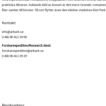
praktiska tillvaron. Asklunds bild av honom är det mest rörande i romane
åter samlas till hösten. Till sist flyttar även den inbitne stadsbon Elon Park
Kontakt
info@arbark.se
(+46) 08-412 39 00
Forskarexpedition/Research desk:
forskarexpedition@arbark.se
(+46) 08-412 39 29
Besöksadress