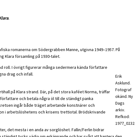
Klara
.
biografiska romanerna om Södergrabben Manne, utgivna 1949–1957. På
ng Klara församling på 1930-talet.
d roll. I övrigt figurerar många sedermera kända författare
na drag och infall.
Erik
Asklund.
Fotograf
hall på Klara strand. Där, på det stora kaféet Norma, träffar
okänd. Ny
författare och betala några öl till de ständigt panka
Dags
 kretsen ingår både träget arbetande konstnärer och
arkiv.
 i arbetslöshetens och krisens trettiotal. Brödskrivande
Refkod:
1977_0232
r, det mesta i en anda av sorglöshet. Fallin/Ferlin bidrar
 ständigt tycks vädja om erkännande och har svårt att hantera den