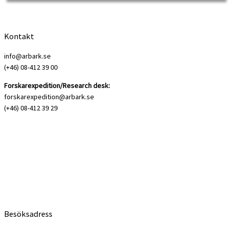
history research. Labour history […]
Kontakt
info@arbark.se
(+46) 08-412 39 00
Forskarexpedition/Research desk:
forskarexpedition@arbark.se
(+46) 08-412 39 29
Besöksadress