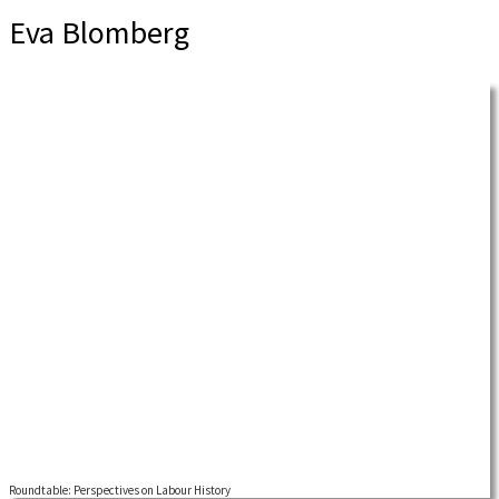
Eva Blomberg
Roundtable: Perspectives on Labour History
Welcome to a NLHN roundtable (digital) on different perspectives on labour