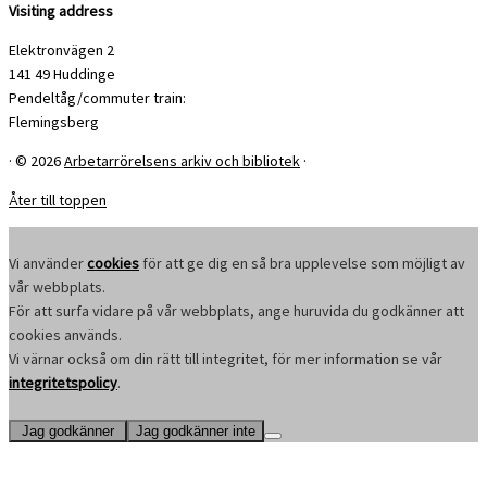
Visiting address
Elektronvägen 2
141 49 Huddinge
Pendeltåg/commuter train:
Flemingsberg
·
© 2026
Arbetarrörelsens arkiv och bibliotek
·
Åter till toppen
Vi använder
cookies
för att ge dig en så bra upplevelse som möjligt av
vår webbplats.
För att surfa vidare på vår webbplats, ange huruvida du godkänner att
cookies används.
Vi värnar också om din rätt till integritet, för mer information se vår
integritetspolicy
.
Jag godkänner
Jag godkänner inte