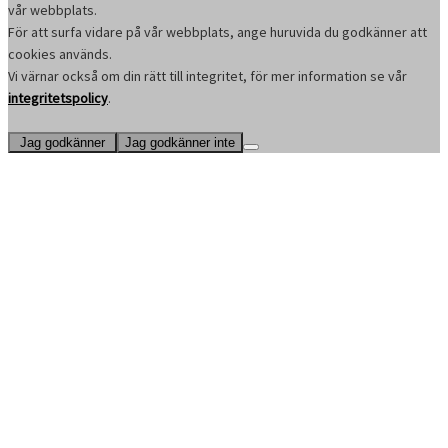
vår webbplats.
För att surfa vidare på vår webbplats, ange huruvida du godkänner att
cookies används.
Vi värnar också om din rätt till integritet, för mer information se vår
integritetspolicy
.
Jag godkänner
Jag godkänner inte