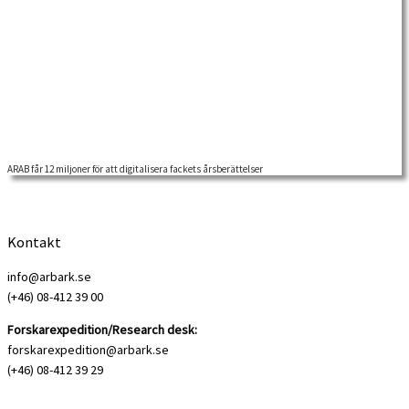
ARAB får 12 miljoner för att digitalisera fackets årsberättelser
Riksbankens Jubileumsfond tilldelar ARAB över 12,2 miljoner kronor för att
tillgängliggöra fackliga organisationers verksamhetsberättelser och […]
Kontakt
info@arbark.se
(+46) 08-412 39 00
Forskarexpedition/Research desk:
forskarexpedition@arbark.se
(+46) 08-412 39 29