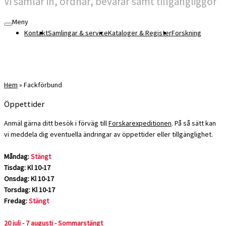
Vi samlar in, ordnar, bevarar samt tillgängliggör
Meny
Kontakt
Samlingar & service
Kataloger & Register
Forskning
Hem
»
Fackförbund
Öppettider
Anmäl gärna ditt besök i förväg till
Forskarexpeditionen
. På så sätt kan
vi meddela dig eventuella ändringar av öppettider eller tillgänglighet.
Måndag:
Stängt
Tisdag: Kl 10-17
Onsdag: Kl 10-17
Torsdag: Kl 10-17
Fredag:
Stängt
20 juli - 7 augusti - Sommarstängt