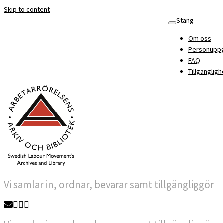
Skip to content
Stäng
Om oss
Personuppg
FAQ
Tillgängligh
Vi samlar in, ordnar, bevarar samt tillgängliggör