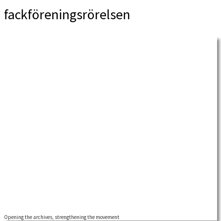
fackföreningsrörelsen
Opening the archives, strengthening the movement
We are pleased to invite you to the launch of Labour’s Memory. This new