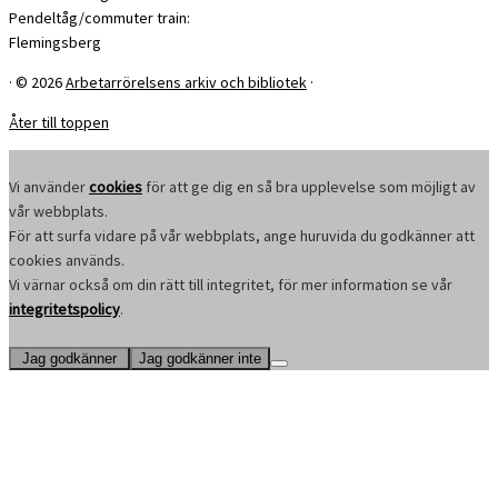
Pendeltåg/commuter train:
Flemingsberg
·
© 2026
Arbetarrörelsens arkiv och bibliotek
·
Åter till toppen
Vi använder
cookies
för att ge dig en så bra upplevelse som möjligt av
vår webbplats.
För att surfa vidare på vår webbplats, ange huruvida du godkänner att
cookies används.
Vi värnar också om din rätt till integritet, för mer information se vår
integritetspolicy
.
Jag godkänner
Jag godkänner inte