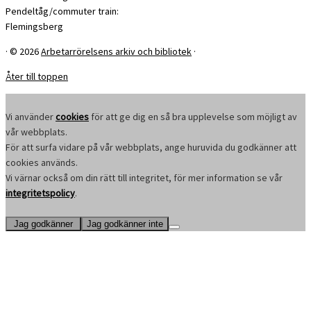
Pendeltåg/commuter train:
Flemingsberg
·
© 2026
Arbetarrörelsens arkiv och bibliotek
·
Åter till toppen
Vi använder
cookies
för att ge dig en så bra upplevelse som möjligt av
vår webbplats.
För att surfa vidare på vår webbplats, ange huruvida du godkänner att
cookies används.
Vi värnar också om din rätt till integritet, för mer information se vår
integritetspolicy
.
Jag godkänner
Jag godkänner inte