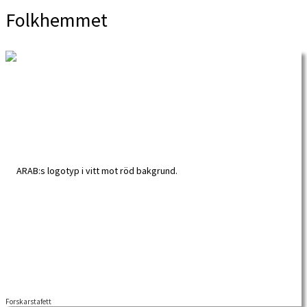
Folkhemmet
Forskarstafett
ARAB, Forskarstafett