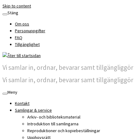
Skip to content
Stäng
Om oss
Personuppgifter
FAQ
Tillgänglighet
Vi samlar in, ordnar, bevarar samt tillgängliggör
Vi samlar in, ordnar, bevarar samt tillgängliggör
Meny
Kontakt
Samlingar & service
Arkiv- och biblioteksmaterial
Introduktion till samlingarna
Reproduktioner och kopiebeställningar
Upphovsrätt