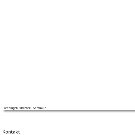
Föreningen Bibliotek i Samhälle
Föreningen Bibliotek i Samhälles (BiS) arkiv [1] innehåller föreningsmat
Kontakt