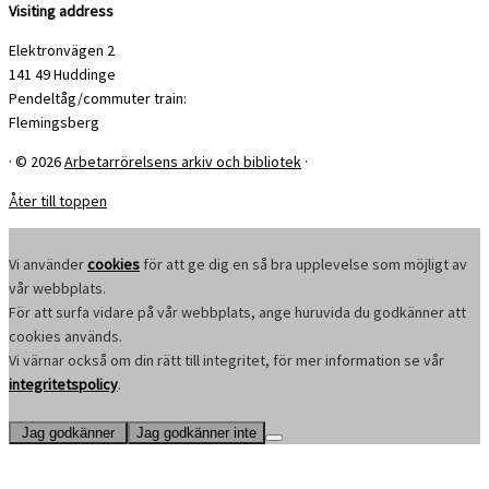
Visiting address
Elektronvägen 2
141 49 Huddinge
Pendeltåg/commuter train:
Flemingsberg
·
© 2026
Arbetarrörelsens arkiv och bibliotek
·
Åter till toppen
Vi använder
cookies
för att ge dig en så bra upplevelse som möjligt av
vår webbplats.
För att surfa vidare på vår webbplats, ange huruvida du godkänner att
cookies används.
Vi värnar också om din rätt till integritet, för mer information se vår
integritetspolicy
.
Jag godkänner
Jag godkänner inte