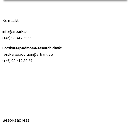
Kontakt
info@arbark.se
(+46) 08-412 39 00
Forskarexpedition/Research desk:
forskarexpedition@arbark.se
(+46) 08-412 39 29
Månadens boktips är tre strejkskildringar. Både Martin Kochs Timmerdalen och
Albert Vikstens Storm över niporna […]
Besöksadress