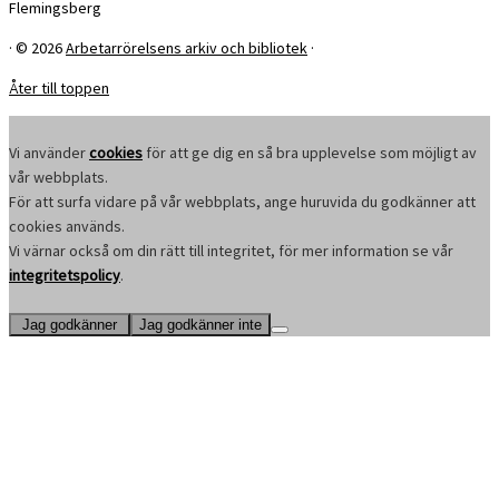
Flemingsberg
·
© 2026
Arbetarrörelsens arkiv och bibliotek
·
Åter till toppen
Vi använder
cookies
för att ge dig en så bra upplevelse som möjligt av
vår webbplats.
För att surfa vidare på vår webbplats, ange huruvida du godkänner att
cookies används.
Vi värnar också om din rätt till integritet, för mer information se vår
integritetspolicy
.
Jag godkänner
Jag godkänner inte