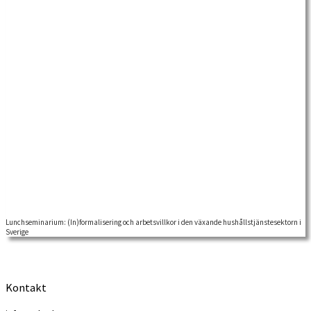
Lunchseminarium: (In)formalisering och arbetsvillkor i den växande hushållstjänstesektorn i
ARAB. "Hembiträdesveckan". Seminarium med Anna Gavanas.
Sverige
Kontakt