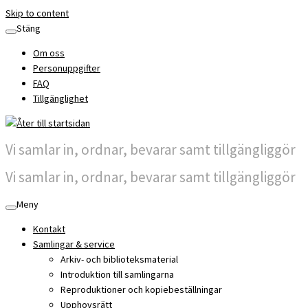
Skip to content
Stäng
Om oss
Personuppgifter
FAQ
Tillgänglighet
Vi samlar in, ordnar, bevarar samt tillgängliggör
Vi samlar in, ordnar, bevarar samt tillgängliggör
Meny
Kontakt
Samlingar & service
Arkiv- och biblioteksmaterial
Introduktion till samlingarna
Reproduktioner och kopiebeställningar
Upphovsrätt