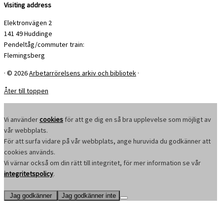
Visiting address
Elektronvägen 2
141 49 Huddinge
Pendeltåg/commuter train:
Flemingsberg
·
© 2026
Arbetarrörelsens arkiv och bibliotek
·
Åter till toppen
Vi använder
cookies
för att ge dig en så bra upplevelse som möjligt av
vår webbplats.
För att surfa vidare på vår webbplats, ange huruvida du godkänner att
cookies används.
Vi värnar också om din rätt till integritet, för mer information se vår
integritetspolicy
.
Jag godkänner
Jag godkänner inte