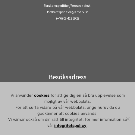
Forskarexpedition/Research desk:
forskarexpedition@arbark.se
(+46) 08-412 39 29
Besöksadress
Visiting address
Elektronvägen 2
Vi använder
cookies
för att ge dig en så bra upplevelse som
141 49 Huddinge
möjligt av vår webbplats.
Pendeltåg/commuter train:
För att surfa vidare på vår webbplats, ange huruvida du
godkänner att cookies används.
Flemingsberg
Vi värnar också om din rätt till integritet, för mer information se
vår
integritetspolicy
.