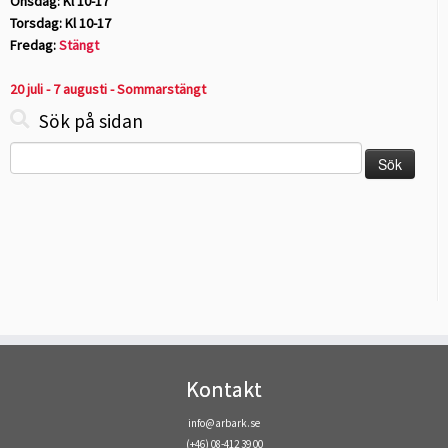
Onsdag: Kl 10-17
Torsdag: Kl 10-17
Fredag:
Stängt
20 juli - 7 augusti - Sommarstängt
Sök på sidan
Sök
efter:
Kontakt
info@arbark.se
(+46) 08-412 39 00