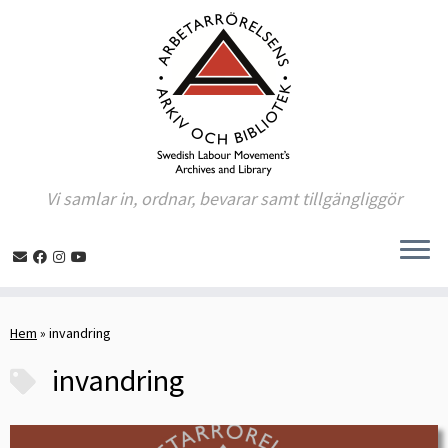
Vi samlar in, ordnar, bevarar samt tillgängliggör
Skip
to
Hem
»
invandring
content
invandring