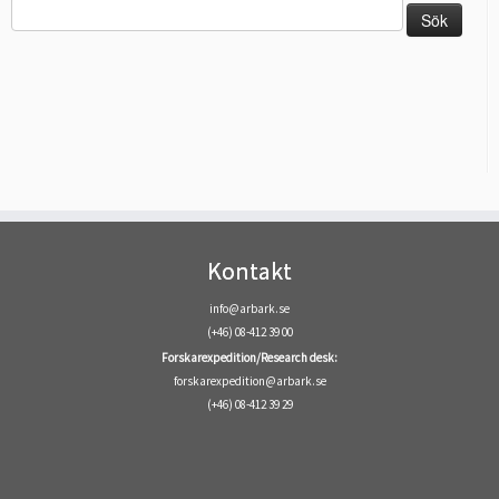
Sök
efter:
Kontakt
info@arbark.se
(+46) 08-412 39 00
Forskarexpedition/Research desk:
forskarexpedition@arbark.se
(+46) 08-412 39 29