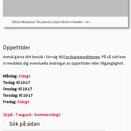
Håkan Blomqvist: The Jewish Labour Bund in Sweden – an ...
Öppettider
Anmäl gärna ditt besök i förväg till
Forskarexpeditionen
. På så sätt kan
vi meddela dig eventuella ändringar av öppettider eller tillgänglighet.
Måndag:
Stängt
Tisdag: Kl 10-17
Onsdag: Kl 10-17
Torsdag: Kl 10-17
Fredag:
Stängt
20 juli - 7 augusti - Sommarstängt
Sök på sidan